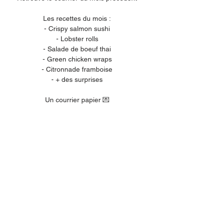
Les recettes du mois :
- Crispy salmon sushi
- Lobster rolls
- Salade de boeuf thai
- Green chicken wraps
- Citronnade framboise
- + des surprises
Un courrier papier 💌
avec 3 à 5 recettes écrites à la main ✍️
dans ta vraie boîte aux lettres 📮
Ainsi qu'une lettre de saison 📝
Et d'autres petites surprises ✨
Les courriers sont expédiés
autour du 15 de chaque mois